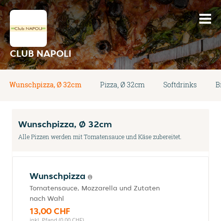
CLUB NAPOLI
Wunschpizza, Ø 32cm
Pizza, Ø 32cm
Softdrinks
B
Wunschpizza, Ø 32cm
Alle Pizzen werden mit Tomatensauce und Käse zubereitet.
Wunschpizza
Tomatensauce, Mozzarella und Zutaten
nach Wahl
13,00 CHF
inkl. Pfand (0,00 CHF)